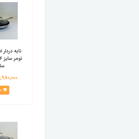
تابه دردار 
سا
19,980,000 توم
خرید