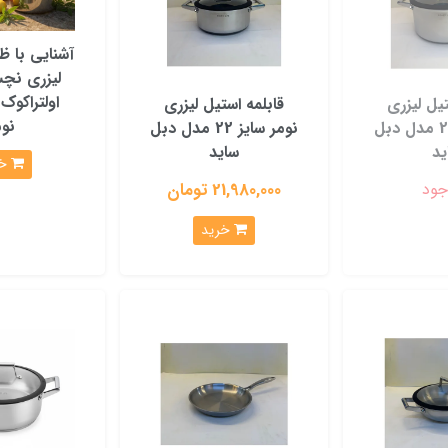
آشنایی با ظ
لیزری نچ
اولتراکو
تیل لیزری
قابلمه استیل لیزری
نوم
نومر سایز 26 مدل دبل
نومر سایز 22 مدل دبل
ید
ساید
خرید
جود
21,980,000 تومان
خرید