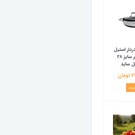
ردار استیل
لیزری نومر سایز ۲۸
 ساید
ان