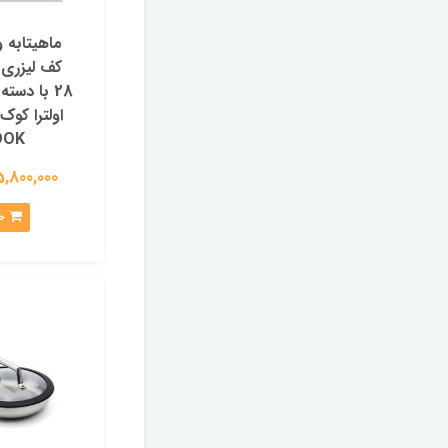
ماهیتابه 
کف لیزری 
28 با دست
OK)
25,800,000 تو
خرید