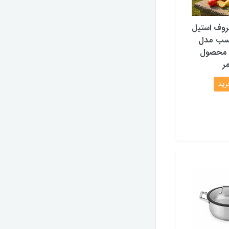
روف استیل
سب مدل
ک محصول
ر