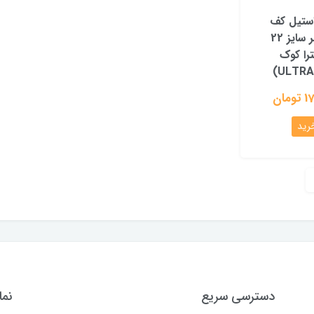
استیل کف
لیزری نومر سایز 22
ترا کوک
مان
دسترسی سریع
نما