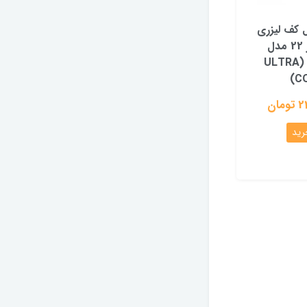
ل کف لیزری
نومر سایز 22 مدل
اولترا کوک (ULTRA
CO
ان