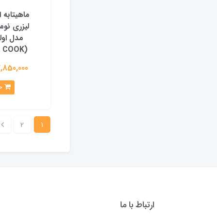
ماهیتابه 
مدل اول
(ULTRA COOK)
17,850,000 تو
خرید
2
1
ارتباط با ما