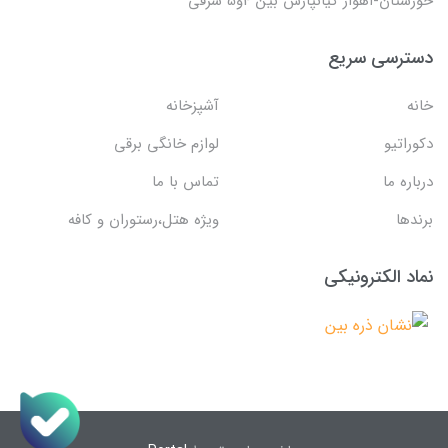
خوزستان-اهواز کیانپارس بین 4و5 شرقی
دسترسی سریع
خانه
آشپزخانه
دکوراتیو
لوازم خانگی برقی
درباره ما
تماس با ما
برندها
ویژه هتل،رستوران و کافه
نماد الکترونیکی