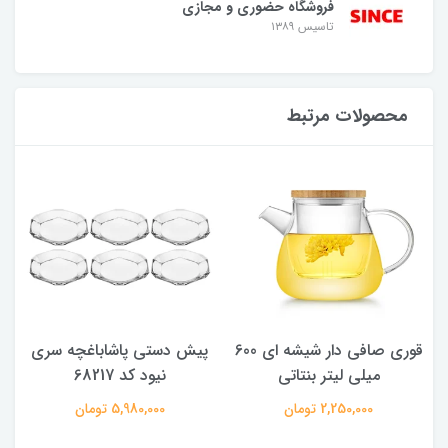
فروشگاه حضوری و مجازی
تاسیس ۱۳۸۹
محصولات مرتبط
قوری صافی دار شیشه ای 600
پیش دستی پاشاباغچه سری
ب
میلی لیتر بنتاتی
نیود کد 68217
2,250,000 تومان
5,980,000 تومان