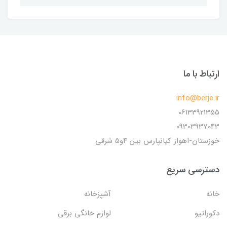
ارتباط با ما
info@berje.ir
06133921355
09303937043
خوزستان-اهواز کیانپارس بین 4و5 شرقی
دسترسی سریع
خانه
آشپزخانه
دکوراتیو
لوازم خانگی برقی