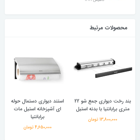
محصولات مرتبط
بند رخت دیواری جمع شو 22
استند دیواری دستمال حوله
ج
متری برابانتیا با بدنه استیل
ای آشپزخانه استیل مات
برابانتیا
13,800,000 تومان
4,650,000 تومان