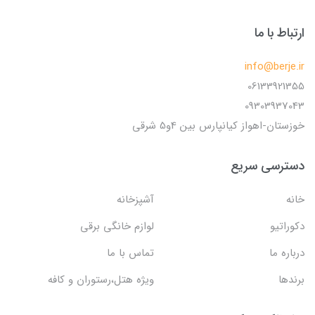
ارتباط با ما
info@berje.ir
06133921355
09303937043
خوزستان-اهواز کیانپارس بین 4و5 شرقی
دسترسی سریع
خانه
آشپزخانه
دکوراتیو
لوازم خانگی برقی
درباره ما
تماس با ما
برندها
ویژه هتل،رستوران و کافه