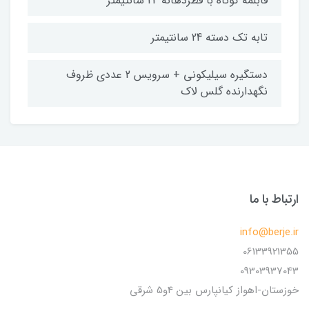
قابلمه کوتاه با قطردهانه 24 سانتیمتر
تابه تک دسته 24 سانتیمتر
دستگیره سیلیکونی + سرویس 2 عددی ظروف
نگهدارنده گلس لاک
ارتباط با ما
info@berje.ir
06133921355
09303937043
خوزستان-اهواز کیانپارس بین 4و5 شرقی