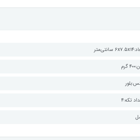
۶x۷. سانتی‌متر
۴ گرم
س:بلور
اد تکه:۴
ل