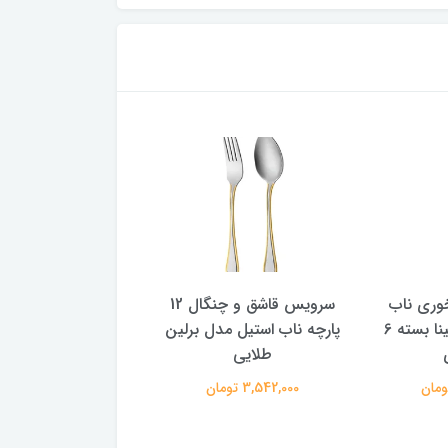
وری ناب
سرویس قاشق و چنگال 12
استیل مدل رجینا بسته 6
پارچه ناب استیل مدل برلین
پارچه ناب استیل مدل 
طلایی
طلایی
3,542,000 تومان
3,300,000 تومان