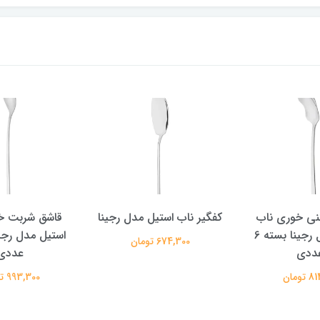
نی خوری ناب
کفگیر ناب استیل مدل رجینا
قاشق شربت خ
استیل مدل رجینا بسته 6
674,300 تومان
ددی
عددی
تومان
993,300 تومان