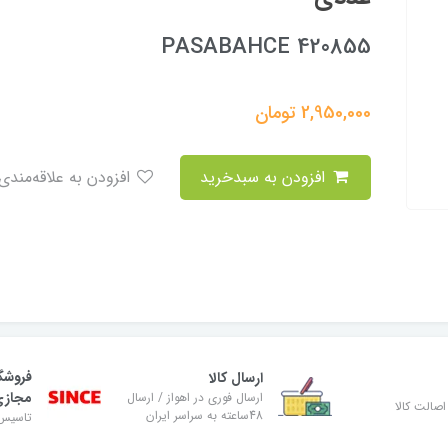
PASABAHCE 420855
2,950,000
تومان
افزودن به سبدخرید
افزودن به علاقه‌مندی
فروشگ
ارسال کالا
مجاز
ارسال فوری در اهواز / ارسال
صالت کالا
48ساعته به سراسر ایران
تاسیس ۸۹