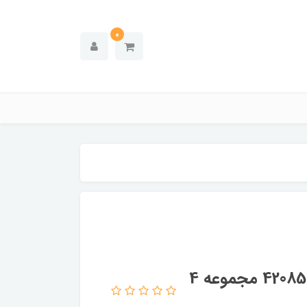
0
لیوان پاشاباغچه مدل لیفی Leafy کد 420855 مجموعه 4