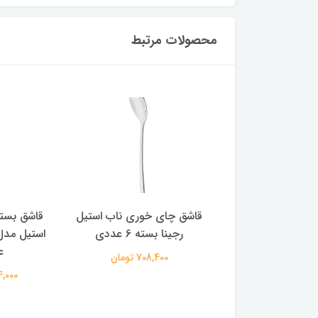
محصولات مرتبط
اب استیل مدل رجینا
قاشق چای خوری ناب استیل
قاشق بست
رجینا بسته 6 عددی
809,600 تومان
ع
708,400 تومان
814,000 