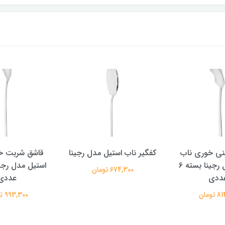
نی خوری ناب
کفگیر ناب استیل مدل رجینا
قاشق شربت خ
استیل مدل رجینا بسته 6
674,300 تومان
ددی
عددی
تومان
993,300 تومان