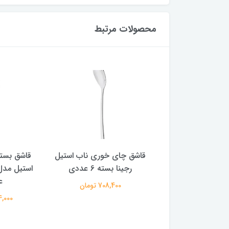
محصولات مرتبط
اب استیل مدل رجینا
قاشق چای خوری ناب استیل
قاشق بست
رجینا بسته 6 عددی
809,600 تومان
ع
708,400 تومان
814,000 