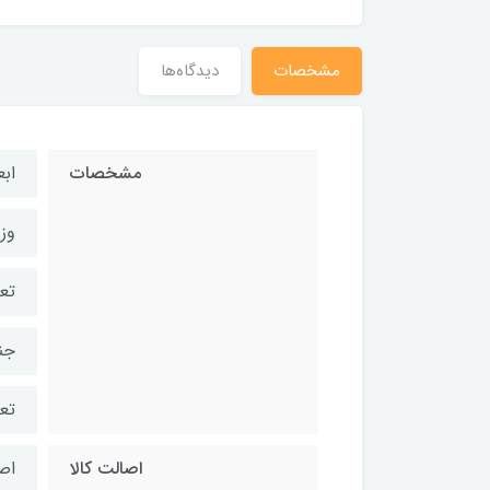
مشخصات
دیدگاه‌ها
مشخصات
ابعاد:۹x۹
وزن:۰۰
تع
جن
تع
اصالت کالا
اص