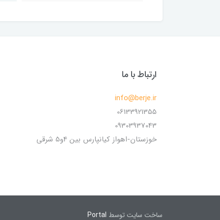
ارتباط با ما
info@berje.ir
06133921355
09303937043
خوزستان-اهواز کیانپارس بین 4و5 شرقی
ساخت سایت توسط
Portal