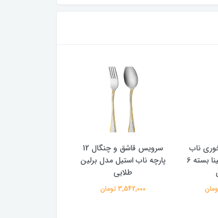
وری ناب
سرویس قاشق و چنگال 12
استیل مدل رجینا بسته 6
پارچه ناب استیل مدل برلین
پارچه ناب استیل مدل 
طلایی
طلایی
3,542,000 تومان
3,300,000 تومان