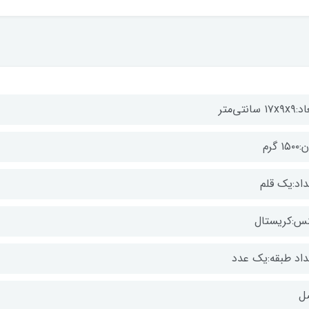
۱۷x سانتی‌متر
۱۵ گرم
داد:یک قلم
س:کریستال
داد طبقه:یک عدد
ل