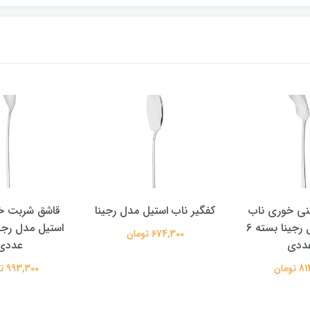
نی خوری ناب
کفگیر ناب استیل مدل رجینا
قاشق شربت خ
استیل مدل رجینا بسته 6
674,300 تومان
ددی
عددی
تومان
993,300 تومان