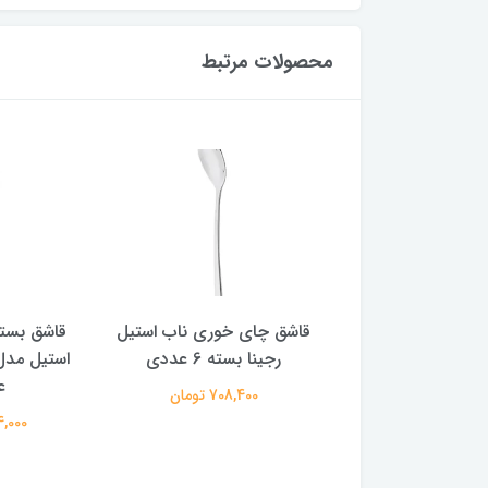
محصولات مرتبط
اب استیل مدل رجینا
قاشق چای خوری ناب استیل
قاشق بست
رجینا بسته 6 عددی
809,600 تومان
ع
708,400 تومان
814,000 