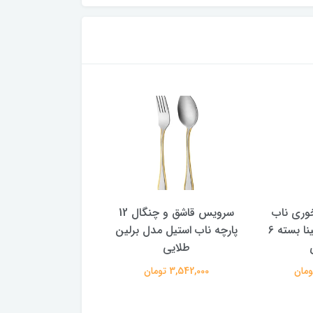
وری ناب
سرویس قاشق و چنگال 12
استیل مدل رجینا بسته 6
پارچه ناب استیل مدل برلین
پارچه ناب استیل مدل 
طلایی
طلایی
3,542,000 تومان
3,300,000 تومان