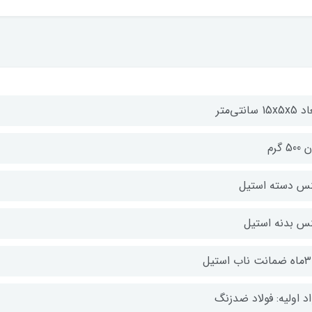
15x سانتی‌متر
50 گرم
س دسته استیل
س بدنه استیل
 ناب استیل
د اولیه: فولاد ضدزنگ