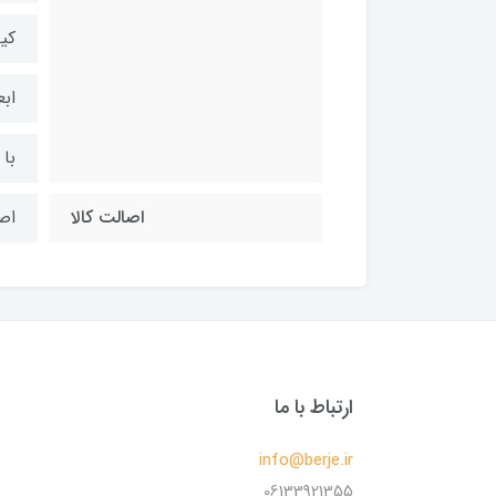
کیف
ابعا
با 
اصالت کالا
اص
ارتباط با ما
info@berje.ir
06133921355