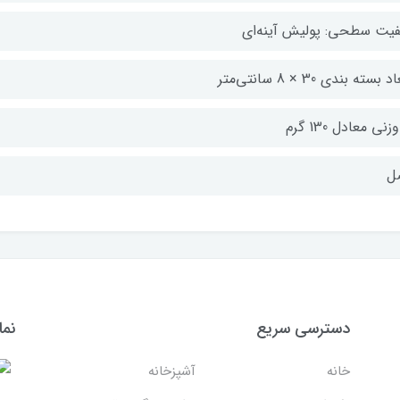
یت سطحی: پولیش آینه‎‌ای
د بسته بندی 30 × 8 سانتی‌متر
وزنی معادل 130 گرم
ل
دسترسی سریع
نما
خانه
آشپزخانه