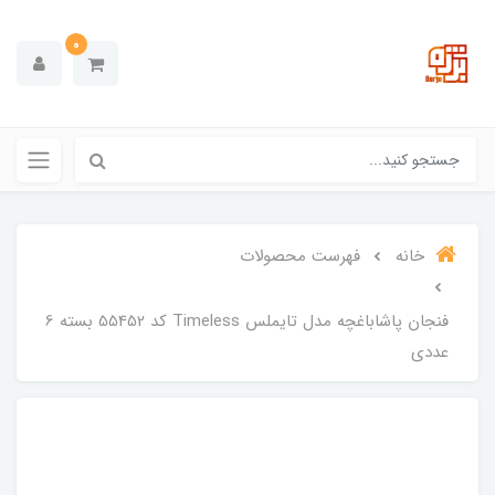
0
خانه
فهرست محصولات
فنجان پاشاباغچه مدل تایملس Timeless کد 55452 بسته 6
عددی