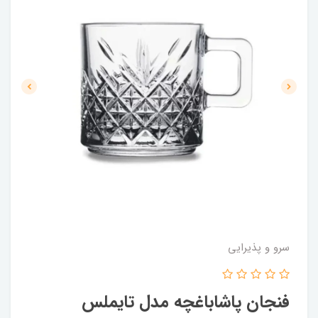
سرو و پذیرایی
فنجان پاشاباغچه مدل تایملس