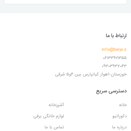
ارتباط با ما
info@berje.ir
06133921355
09303937043
خوزستان-اهواز کیانپارس بین 4و5 شرقی
دسترسی سریع
خانه
آشپزخانه
دکوراتیو
لوازم خانگی برقی
درباره ما
تماس با ما