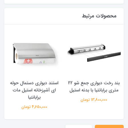
محصولات مرتبط
بند رخت دیواری جمع شو 22
استند دیواری دستمال حوله
ج
متری برابانتیا با بدنه استیل
ای آشپزخانه استیل مات
برابانتیا
13,800,000 تومان
4,650,000 تومان