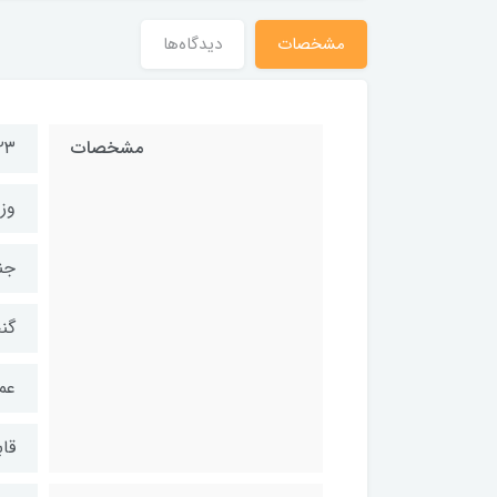
مشخصات
دیدگاه‌ها
مشخصات
۲۳ × ۷ × ۷ (تقریبی، ارتفاع × عرض 
وزن:۲۵۰ تا ۳۰۰
جنس 
گنجا
عملک
قا