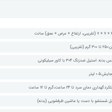
× عمق) سانت
 گرم (تقریبی)
بدنه: استیل ضدزنگ 304 با کاور سیلیکونی
یش:۰.۵ لیتر
رد:گهداری دمای سرد تا 24 ساعت،گرم تا 12 ساعت
بل شستشو با دست یا ماشین ظرفشویی (بدنه)