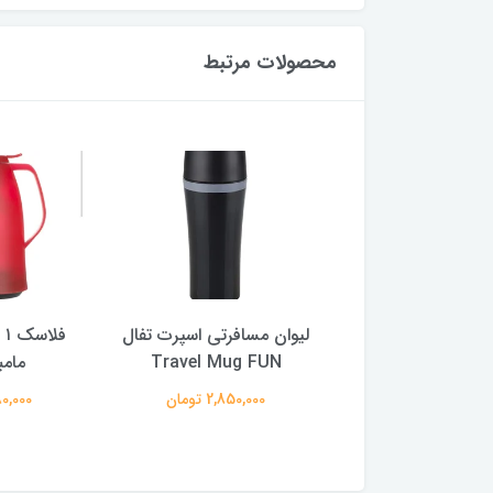
محصولات مرتبط
بطری آب بلودراپ 0.5 لیتری
لیوان مسافرتی اسپرت تفال
فل
رد وگرم تفال
Travel Mug FUN
مامب
7,180,00 تومان
2,850,000 تومان
6,180,000