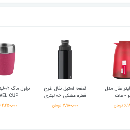
اسک ۱ لیتر تفال مدل
قمقمه استیل تفال طرح
تراو
و - مات
قطره مشکی 0.6 لیتری
VEL CUP
 تومان
3,980,000 تومان
2,250,000 تومان