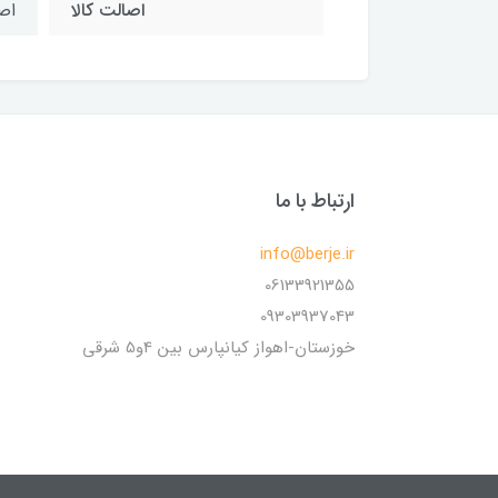
اصالت کالا
اص
ارتباط با ما
info@berje.ir
06133921355
09303937043
خوزستان-اهواز کیانپارس بین 4و5 شرقی