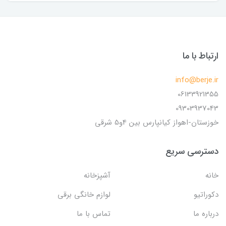
ارتباط با ما
info@berje.ir
06133921355
09303937043
خوزستان-اهواز کیانپارس بین 4و5 شرقی
دسترسی سریع
خانه
آشپزخانه
دکوراتیو
لوازم خانگی برقی
درباره ما
تماس با ما