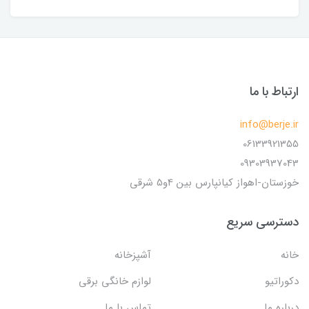
ارتباط با ما
info@berje.ir
06133921355
09303937043
خوزستان-اهواز کیانپارس بین 4و5 شرقی
دسترسی سریع
خانه
آشپزخانه
دکوراتیو
لوازم خانگی برقی
درباره ما
تماس با ما