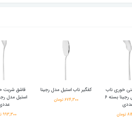
نی خوری ناب
کفگیر ناب استیل مدل رجینا
قاشق شربت خ
استیل مدل رجینا بسته 6
674,300 تومان
ددی
عددی
تومان
993,300 تومان