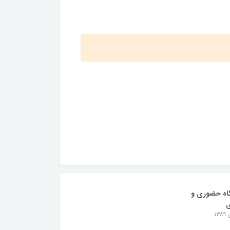
اه حضوری و
ی
۱۳