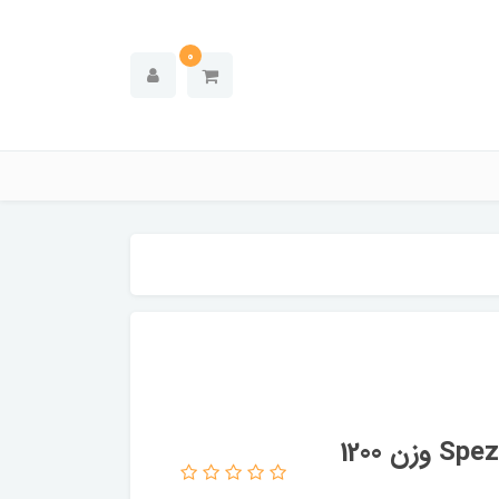
0
نمک ماشین ظرفشویی فینیش مدل Spezial وزن 1200