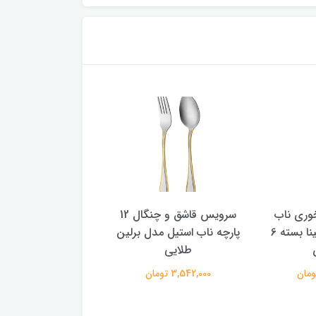
وری ناب
سرویس قاشق و چنگال 12
استیل مدل رجینا بسته 6
پارچه ناب استیل مدل برلین
پارچه ناب استیل مدل 
طلایی
طلایی
3,542,000 تومان
3,300,000 تومان