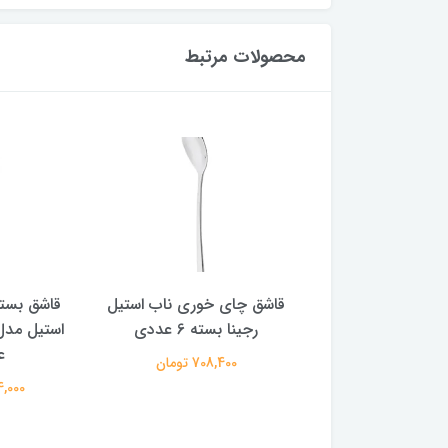
محصولات مرتبط
اب استیل مدل رجینا
قاشق چای خوری ناب استیل
قاشق بست
رجینا بسته 6 عددی
809,600 تومان
ع
708,400 تومان
814,000 