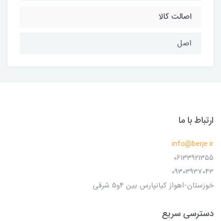
اصالت کالا
اصل
ارتباط با ما
info@berje.ir
06133921355
09303937043
خوزستان-اهواز کیانپارس بین 4و5 شرقی
دسترسی سریع