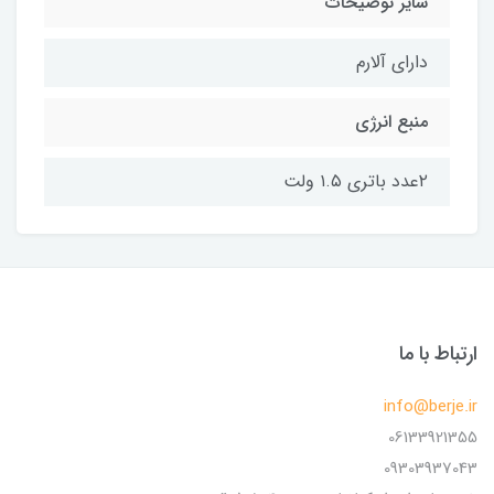
سایر توضیحات
دارای آلارم
منبع انرژی
۲عدد باتری ۱.۵ ولت
ارتباط با ما
info@berje.ir
06133921355
09303937043