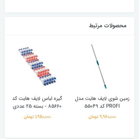
محصولات مرتبط
زمین شوی لایف هایت مدل
گیره لباس لایف هایت کد
پ
PROFI کد 55049
85660 - بسته 25 عددی
9,980,000 تومان
1,950,000 تومان