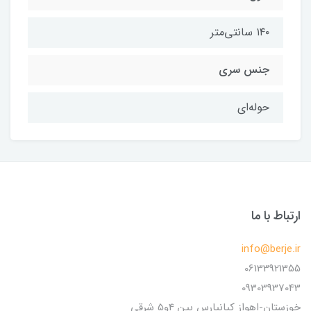
۱۴۰ سانتی‌متر
جنس سری
حوله‌ای
ارتباط با ما
info@berje.ir
06133921355
09303937043
خوزستان-اهواز کیانپارس بین 4و5 شرقی