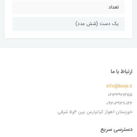
تعداد
یک دست (شش عدد)
ارتباط با ما
info@berje.ir
06133921355
09303937043
خوزستان-اهواز کیانپارس بین 4و5 شرقی
دسترسی سریع