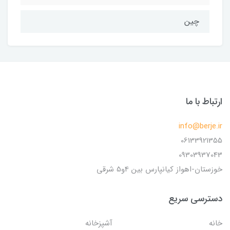
چین
ارتباط با ما
info@berje.ir
06133921355
09303937043
خوزستان-اهواز کیانپارس بین 4و5 شرقی
دسترسی سریع
خانه
آشپزخانه