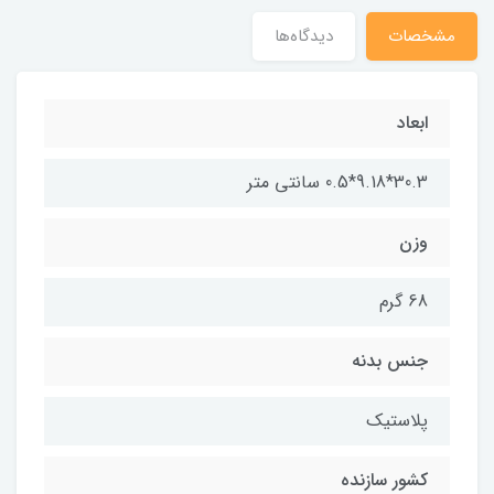
مشخصات
دیدگاه‌ها
ابعاد
30.3*9.18*0.5 سانتی متر
وزن
68 گرم
جنس بدنه
پلاستیک
کشور سازنده