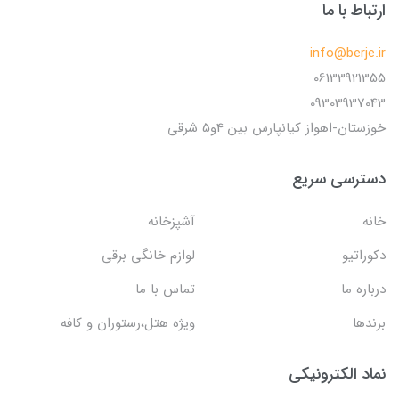
ارتباط با ما
info@berje.ir
06133921355
09303937043
خوزستان-اهواز کیانپارس بین 4و5 شرقی
دسترسی سریع
خانه
آشپزخانه
دکوراتیو
لوازم خانگی برقی
درباره ما
تماس با ما
برندها
ویژه هتل،رستوران و کافه
نماد الکترونیکی