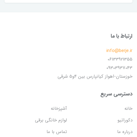
ارتباط با ما
info@berje.ir
06133921355
09303937043
خوزستان-اهواز کیانپارس بین 4و5 شرقی
دسترسی سریع
خانه
آشپزخانه
دکوراتیو
لوازم خانگی برقی
درباره ما
تماس با ما