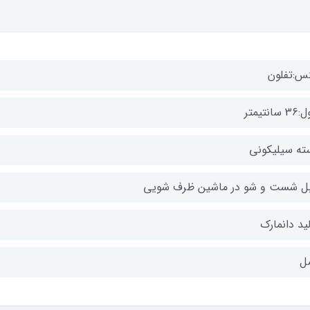
س:تفلون
سانتیمتر
ته سیلیکونی
بل شست و شو در ماشین ظرف شویی
ید دانمارک
ل