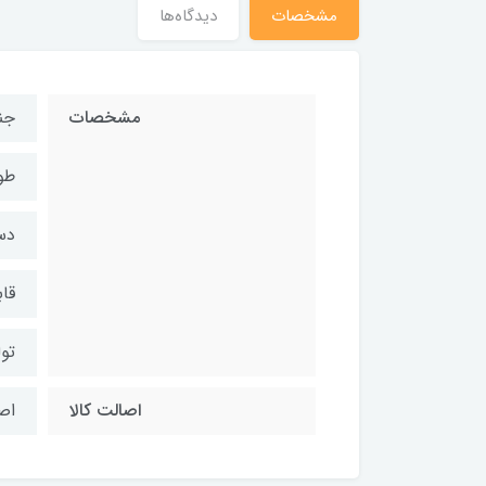
مشخصات
دیدگاه‌ها
مشخصات
جن
طول:36 
دس
قا
تول
اصالت کالا
اص