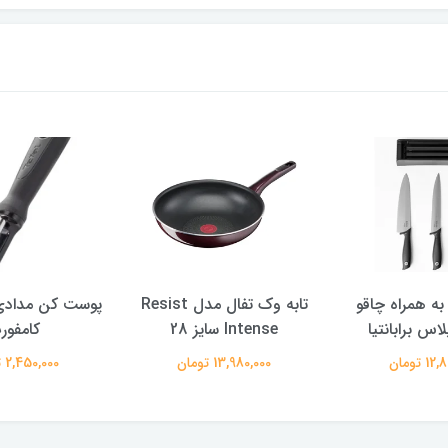
ه همراه چاقو
تابه وک تفال مدل Resist
پوست کن مدادی
اس برابانتیا
Intense سایز 28
کامفور
 تومان
13,980,000 تومان
2,450,000 تومان