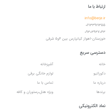
ارتباط با ما
info@berje.ir
06133921355
09303937043
خوزستان-اهواز کیانپارس بین 4و5 شرقی
دسترسی سریع
خانه
آشپزخانه
دکوراتیو
لوازم خانگی برقی
درباره ما
تماس با ما
برندها
ویژه هتل،رستوران و کافه
نماد الکترونیکی