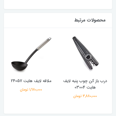
محصولات مرتبط
درب باز کن چوب پنبه لایف
ملاقه لایف هایت 24057
هایت 03004
1,980,000 تومان
3,880,000 تومان