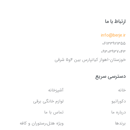
ارتباط با ما
info@berje.ir
06133921355
09303937043
خوزستان-اهواز کیانپارس بین 4و5 شرقی
دسترسی سریع
خانه
آشپزخانه
دکوراتیو
لوازم خانگی برقی
درباره ما
تماس با ما
برندها
ویژه هتل،رستوران و کافه