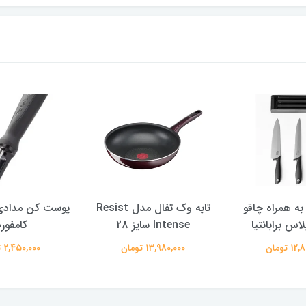
ه همراه چاقو
تابه وک تفال مدل Resist
پوست کن مدادی
اس برابانتیا
Intense سایز 28
کامفور
 تومان
13,980,000 تومان
2,450,000 تومان