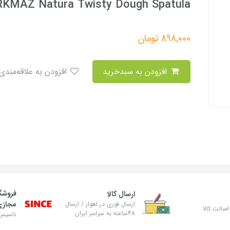
KMAZ Natura Twisty Dough Spatula
898,000
تومان
افزودن به سبدخرید
افزودن به علاقه‌مندی
فروشگ
ارسال کالا
مجاز
ارسال فوری در اهواز / ارسال
صالت کالا
48ساعته به سراسر ایران
تاسیس ۸۹