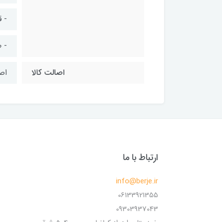
- 
- 
اصالت کالا
اص
ارتباط با ما
info@berje.ir
06133921355
09303937043