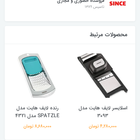
فروشگاه حضوری و مجازی
تاسیس ۱۳۸۹
محصولات مرتبط
M
اسلایسر لایف هایت مدل
رنده لایف هایت مدل
پ
۳۰۹۳
SPATZLE مدل 4321
4,280,000 تومان
8,680,000 تومان