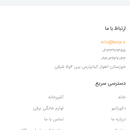
ارتباط با ما
info@berje.ir
06133921355
09303937043
خوزستان-اهواز کیانپارس بین 4و5 شرقی
دسترسی سریع
خانه
آشپزخانه
دکوراتیو
لوازم خانگی برقی
درباره ما
تماس با ما