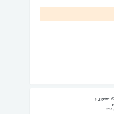
اه حضوری و
ی
۱۳