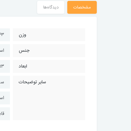
مشخصات
دیدگاه‌ها
وزن
۴۴۳گ
جنس
اس
ابعاد
x۱۲x۳
سایر توضیحات
ساخ
استفا
قا