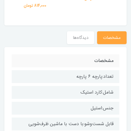
814,000 تومان
مشخصات
دیدگاه‌ها
مشخصات
تعداد:پارچه 6 پارچه
شامل:کارد استیک
جنس:استیل
قابل شست‌و‌شو:با دست با ماشین ظرف‌شویی