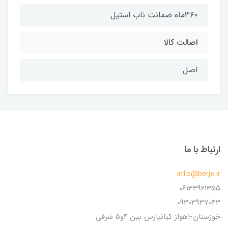
۳۶۰ماه ضمانت ناب استیل
اصالت کالا
اصل
ارتباط با ما
info@berje.ir
06133921355
09303937043
خوزستان-اهواز کیانپارس بین 4و5 شرقی