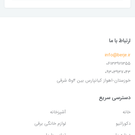
ارتباط با ما
info@berje.ir
06133921355
09303937043
خوزستان-اهواز کیانپارس بین 4و5 شرقی
دسترسی سریع
خانه
آشپزخانه
دکوراتیو
لوازم خانگی برقی
درباره ما
تماس با ما