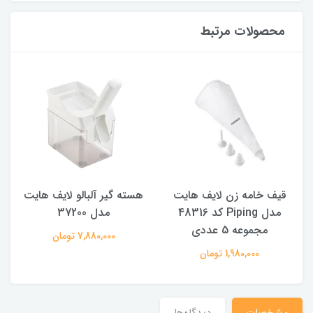
محصولات مرتبط
ه
قیف خامه زن لایف هایت
هسته گیر آلبالو لایف هایت
ه
مدل Piping کد 48316
مدل 37200
مجموعه 5 عددی
7,880,000 تومان
1,980,000 تومان
مشخصات
دیدگاه‌ها