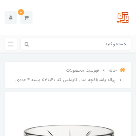
0
خانه
فهرست محصولات
پیاله پاشاباغچه مدل تایملس کد 530040 بسته 4 عددی