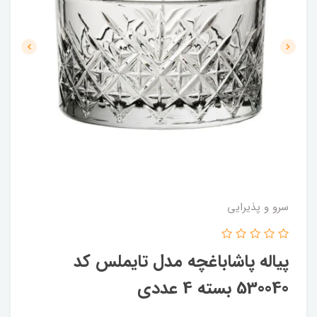
سرو و پذیرایی
پیاله پاشاباغچه مدل تایملس کد
530040 بسته 4 عددی