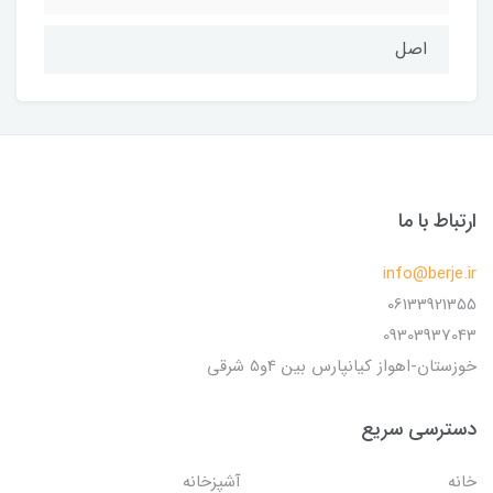
اصل
ارتباط با ما
info@berje.ir
06133921355
09303937043
خوزستان-اهواز کیانپارس بین 4و5 شرقی
دسترسی سریع
خانه
آشپزخانه