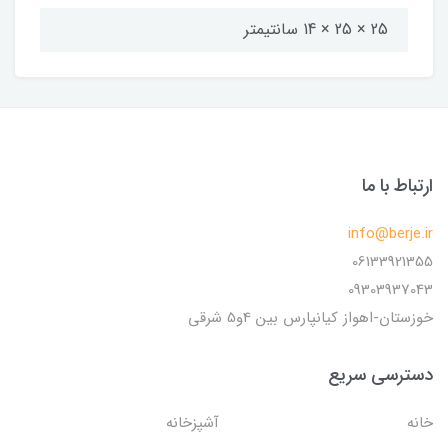
25 × 25 × 14 سانتیمتر
ارتباط با ما
info@berje.ir
06133921355
09303937043
خوزستان-اهواز کیانپارس بین 4و5 شرقی
دسترسی سریع
خانه
آشپزخانه