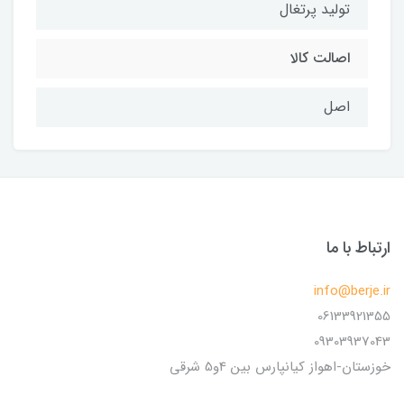
تولید پرتغال
اصالت کالا
اصل
ارتباط با ما
info@berje.ir
06133921355
09303937043
خوزستان-اهواز کیانپارس بین 4و5 شرقی