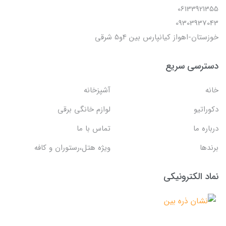
06133921355
09303937043
خوزستان-اهواز کیانپارس بین 4و5 شرقی
دسترسی سریع
خانه
آشپزخانه
دکوراتیو
لوازم خانگی برقی
درباره ما
تماس با ما
برندها
ویژه هتل،رستوران و کافه
نماد الکترونیکی