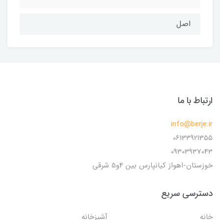
اصل
ارتباط با ما
info@berje.ir
06133921355
09303937043
خوزستان-اهواز کیانپارس بین 4و5 شرقی
دسترسی سریع
خانه
آشپزخانه