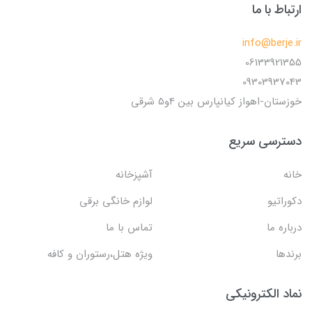
ارتباط با ما
info@berje.ir
06133921355
09303937043
خوزستان-اهواز کیانپارس بین 4و5 شرقی
دسترسی سریع
خانه
آشپزخانه
دکوراتیو
لوازم خانگی برقی
درباره ما
تماس با ما
برندها
ویژه هتل،رستوران و کافه
نماد الکترونیکی