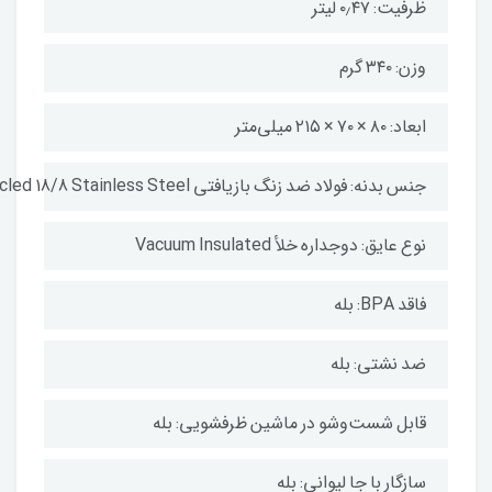
ظرفیت: ۰٫۴۷ لیتر
وزن: ۳۴۰ گرم
ابعاد: ۸۰ × ۷۰ × ۲۱۵ میلی‌متر
جنس بدنه: فولاد ضد زنگ بازیافتی Recycled 18/8 Stainless Steel
نوع عایق: دو‌جداره خلأ Vacuum Insulated
فاقد BPA: بله
ضد نشتی: بله
قابل شست‌وشو در ماشین ظرفشویی: بله
سازگار با جا لیوانی: بله