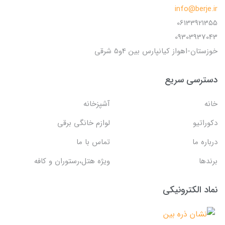
info@berj
06133921
09303937
ان-اهواز کیانپارس بین 4و5 شرقی
رسی سریع
آشپزخانه
اتیو
لوازم خانگی برقی
ره ما
تماس با ما
ها
ویژه هتل،رستوران و کافه
د الکترونیکی