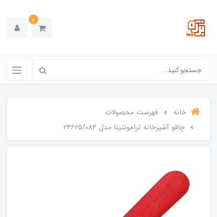
0
خانه
فهرست محصولات
چاقو آشپزخانه ترامونتینا مدل 24625/084