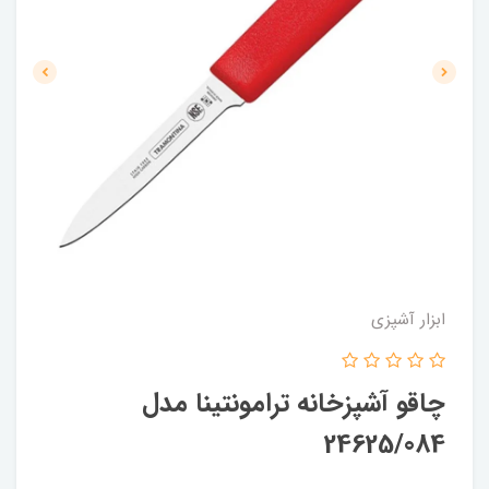
ابزار آشپزی
چاقو آشپزخانه ترامونتینا مدل
24625/084