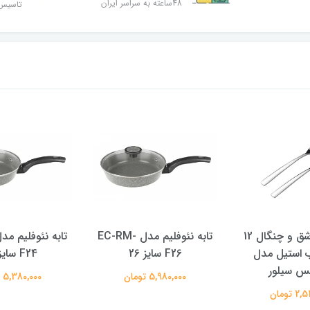
48ساعته به سراسر ایران
تاسیس ۸۹
سرویس قاشق و چنگال 12
تابه نئوفلیم مدل EC-RM-
ب استیل مدل
F26 سایز 26
F24 سایز 24
نس سیلور
5,980,000 تومان
5,380,000 تومان
 تومان