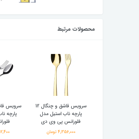
محصولات مرتبط
ت 6تایی کارد میوه خوری
سرویس قاشق و چنگال 12
ستیل مدل فلورانس
پارچه ناب استیل مدل
پارچه نا
سیلور
فلورانس پی وی دی
فلورا
1,840,30 تومان
4,356,000 تومان
2,512,400