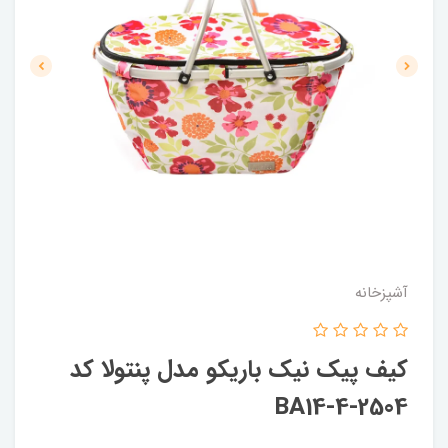
آشپزخانه
کیف پیک نیک باریکو مدل پنتولا کد
BA14-4-2504