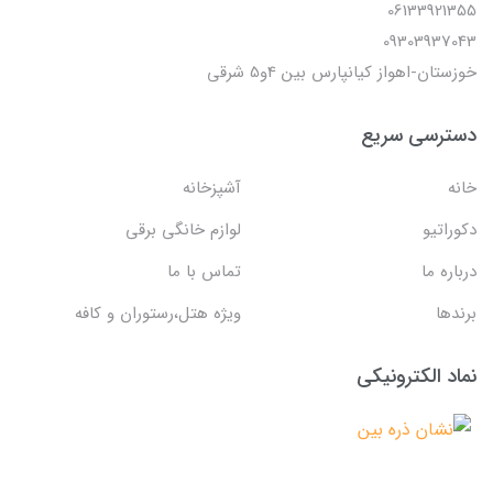
06133921355
09303937043
خوزستان-اهواز کیانپارس بین 4و5 شرقی
دسترسی سریع
خانه
آشپزخانه
دکوراتیو
لوازم خانگی برقی
درباره ما
تماس با ما
برندها
ویژه هتل،رستوران و کافه
نماد الکترونیکی