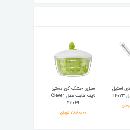
ی استیل
سبزی خشک کن دستی
پوست کن لایف های
۲۴۰
لایف هایت مدل Clever
3158
23069
2,180,000 تومان
7,880,000 تومان