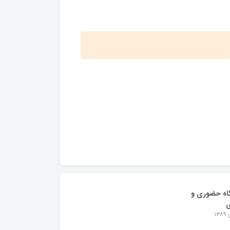
اه حضوری و
ی
۱۳