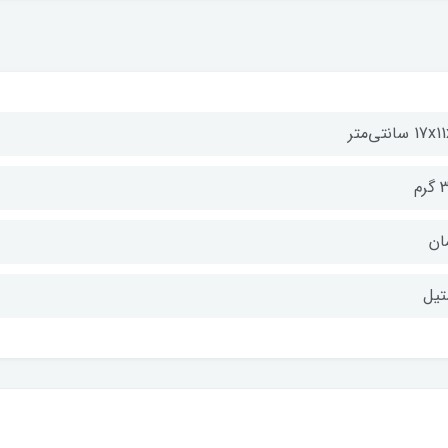
17 سانتی‌متر
رم
ان
تیل