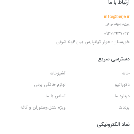
ارتباط با ما
info@berje.ir
06133921355
09303937043
خوزستان-اهواز کیانپارس بین 4و5 شرقی
دسترسی سریع
خانه
آشپزخانه
دکوراتیو
لوازم خانگی برقی
درباره ما
تماس با ما
برندها
ویژه هتل،رستوران و کافه
نماد الکترونیکی