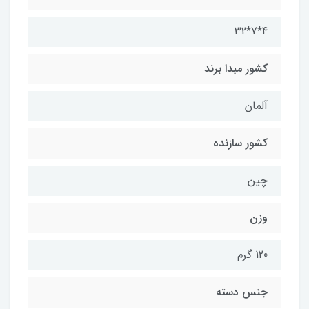
4*7*32
کشور مبدا برند
آلمان
کشور سازنده
چین
وزن
120 گرم
جنس دسته