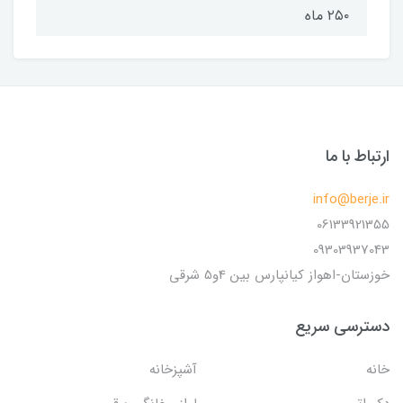
۲۵۰ ماه
ارتباط با ما
info@berje.ir
06133921355
09303937043
خوزستان-اهواز کیانپارس بین 4و5 شرقی
دسترسی سریع
خانه
آشپزخانه