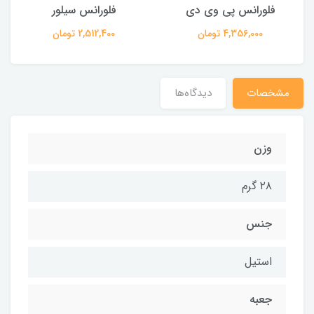
فلورانس پی وی دی
فلورانس سیلور
4,356,000 تومان
2,512,400 تومان
مشخصات
دیدگاه‌ها
وزن
۲۸ گرم
جنس
استیل
جعبه