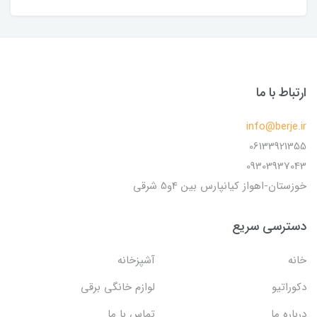
ارتباط با ما
info@berje.ir
06133921355
09303937043
خوزستان-اهواز کیانپارس بین 4و5 شرقی
دسترسی سریع
خانه
آشپزخانه
دکوراتیو
لوازم خانگی برقی
درباره ما
تماس با ما