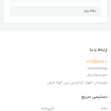
۲۵۰ ماه
ارتباط با ما
info@berje.ir
06133921355
09303937043
خوزستان-اهواز کیانپارس بین 4و5 شرقی
دسترسی سریع
خانه
آشپزخانه