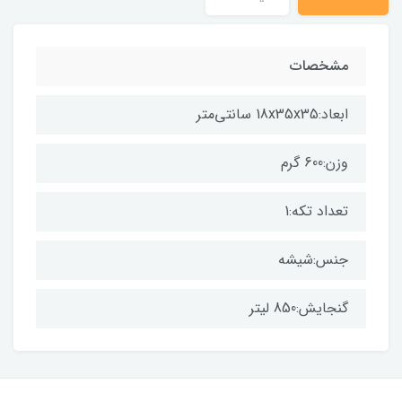
مشخصات
ابعاد:18x35x35 سانتی‌متر
وزن:600 گرم
تعداد تکه:1
جنس:شیشه
گنجایش:850 لیتر