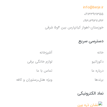
info@berje.ir
06133921355
09303937043
خوزستان-اهواز کیانپارس بین 4و5 شرقی
دسترسی سریع
خانه
آشپزخانه
دکوراتیو
لوازم خانگی برقی
درباره ما
تماس با ما
برندها
ویژه هتل،رستوران و کافه
نماد الکترونیکی