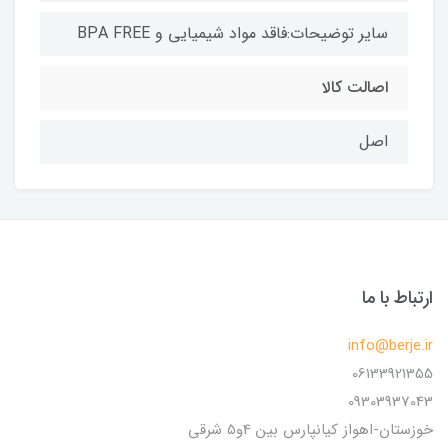
سایر توضیحات:فاقد مواد شیمیایی و BPA FREE
اصالت کالا
اصل
ارتباط با ما
info@berje.ir
06133921355
09303937043
خوزستان-اهواز کیانپارس بین 4و5 شرقی