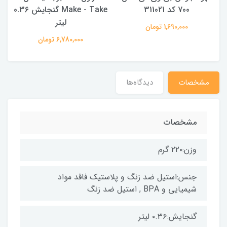
700 کد 311021
Make - Take گنجایش 0.36
t
لیتر
1,690,000 تومان
6,780,000 تومان
مشخصات
دیدگاه‌ها
مشخصات
وزن:۲۲۰ گرم
جنس:استیل ضد زنگ و پلاستیک فاقد مواد
شیمیایی و BPA , استیل ضد زنگ
گنجایش:۰.۳۶ لیتر