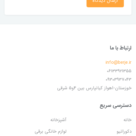
ارسال دیدگاه
ارتباط با ما
info@berje.ir
06133921355
09303937043
خوزستان-اهواز کیانپارس بین 4و5 شرقی
دسترسی سریع
خانه
آشپزخانه
دکوراتیو
لوازم خانگی برقی