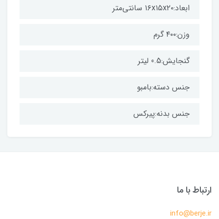
ابعاد:۱۶x۱۵x۲۰ سانتی‌متر
وزن:۴۰۰ گرم
گنجایش:0.5 لیتر
جنس دسته:بامبو
جنس بدنه:پیرکس
ارتباط با ما
info@berje.ir