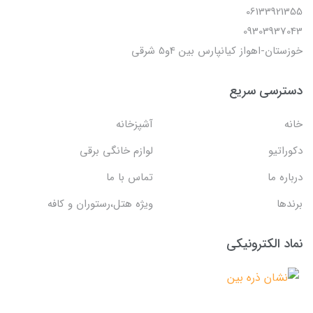
06133921355
09303937043
خوزستان-اهواز کیانپارس بین 4و5 شرقی
دسترسی سریع
خانه
آشپزخانه
دکوراتیو
لوازم خانگی برقی
درباره ما
تماس با ما
برندها
ویژه هتل،رستوران و کافه
نماد الکترونیکی