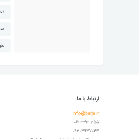
تحمل 
سا
طول 
ارتباط با ما
info@berje.ir
06133921355
09303937043