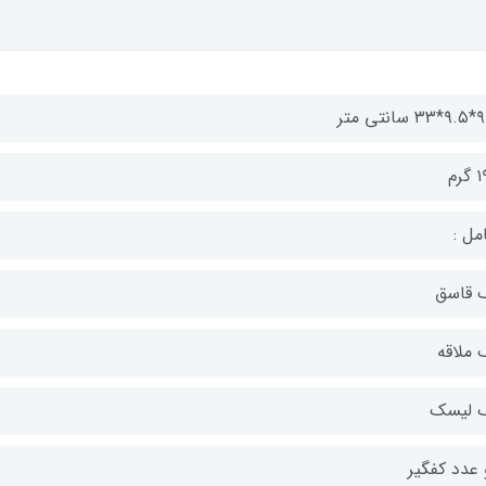
انتی متر
رم
مل :
 قاسق
 ملاقه
 لیسک
 عدد کفگیر