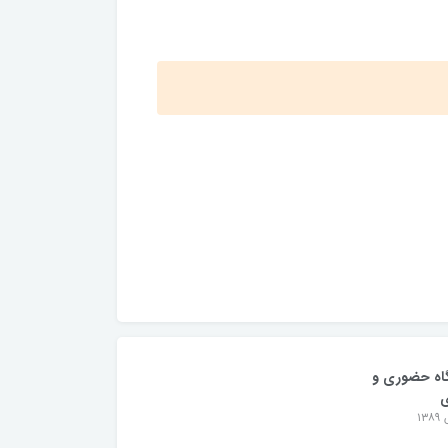
اه حضوری و
ی
۱۳