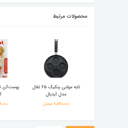
محصولات مرتبط
ن مدادی تفال مدل
تابه مولتی پنکیک ۲۵ تفال
پوست‌کن ت
کامفورت
مدل آیدیال
ک
2,450,00 تومان
8,580,000 تومان
698,000 