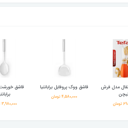
فال مدل فرش
قاشق ووک پروفایل برابانتیا
قاشق خورشت 
یچن
برابانتی
4,580,000 تومان
تومان
3,980,000 تومان